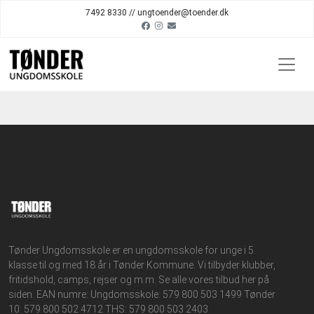
7492 8330 // ungtoender@toender.dk
Tønder Ungdomsskole er en ungdomsskole for unge i 5.
klasse til og med 18 år i Tønder Kommune. Vi tilbyder klubber,
fritidshold, camps, rejser og m.m. Se alle vores tilbud her på
siden. EAN numre: Ungdomsskole: 579 800 503 1499 Tønder
10: 579 800 502 4712 THS: 579 800 503 2403