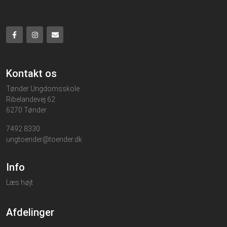
Kontakt os
Tønder Ungdomsskole
Ribelandevej 62
6270 Tønder
7492 8330
ungtoender@toender.dk
Info
Læs højt
Afdelinger