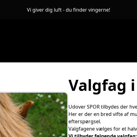
Vi giver dig luft - du finder vingerne!
Valgfag 
Udover SPOR tilbydes der hve
Her er der en bred vifte af mu
efterspørgsel.
Valgfagene vælges for et halv
Vi tilbyder følgende valgfag: