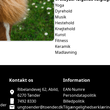
Yoga
Dyrehold
Musik
Hestehold
Knejtehold
Kunst
Fitness
Keramik
Madlavning
Kontakt os
Information
Ribelandevej 62, Abild,
EAN-Numre
location_on
6270 Tønder
Persondatapolitik
smartphone
7492 8330
Billedpolitik
 der
mail
ungtoender@toender.dk
Tilgængelighedserklæri