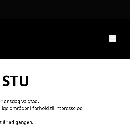
menu
i STU
r onsdag valgfag.
lige områder i forhold til interesse og
t år ad gangen.