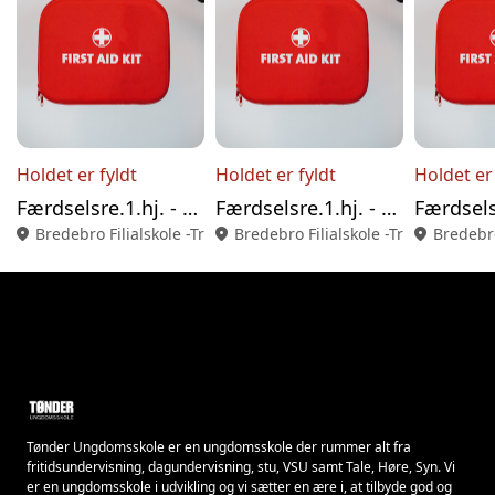
Holdet er fyldt
Holdet er fyldt
Holdet er 
Færdselsre.1.hj. - BIL 15.08.26
Færdselsre.1.hj. - BIL 12.09.26
location_on
Bredebro Filialskole -Trælborgvej 1, 6261 Bredebro
location_on
Bredebro Filialskole -Trælborgvej 
location_on
Bredebro
Tønder Ungdomsskole er en ungdomsskole der rummer alt fra
fritidsundervisning, dagundervisning, stu, VSU samt Tale, Høre, Syn. Vi
er en ungdomsskole i udvikling og vi sætter en ære i, at tilbyde god og