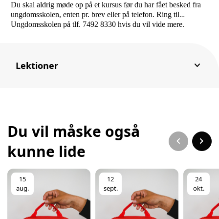
Du skal aldrig møde op på et kursus før du har fået besked fra
ungdomsskolen, enten pr. brev eller på telefon.
Ring til
Ungdomsskolen på tlf. 7492 8330 hvis du vil vide mere.
keyboard_arrow_down
Lektioner
Du vil måske også
chevron_left
chevron_right
kunne lide
15
12
24
aug.
sept.
okt.