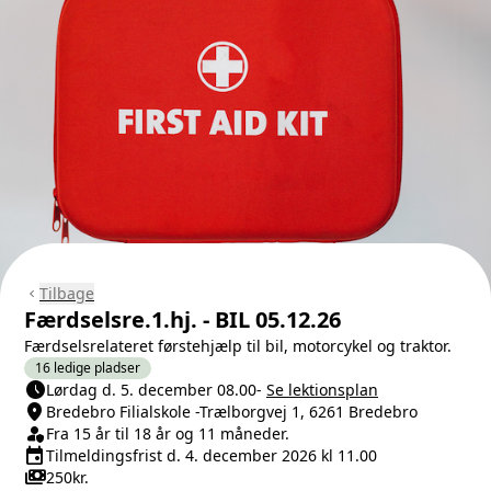
Tilbage
chevron_left
Færdselsre.1.hj. - BIL 05.12.26
Færdselsrelateret førstehjælp til bil, motorcykel og traktor.
16 ledige pladser
schedule
Næste lektion
Lørdag d. 5. december 08.00
-
Se lektionsplan
location_on
Sted/Adresse
Bredebro Filialskole -Trælborgvej 1, 6261 Bredebro
person_shield
Klasse/Aldersbegrænsning
Fra 15 år til 18 år og 11 måneder.
event
Tilmeldingsfrist
Tilmeldingsfrist d. 4. december 2026 kl 11.00
payments
Pris
250kr.